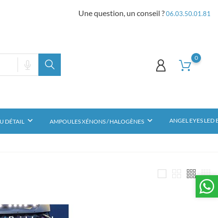
Une question, un conseil ?
06.03.50.01.81
0
keyboard_arrow_down
keyboard_arrow_down
ANGEL EYES LED
U DÉTAIL
AMPOULES XÉNONS / HALOGÈNES