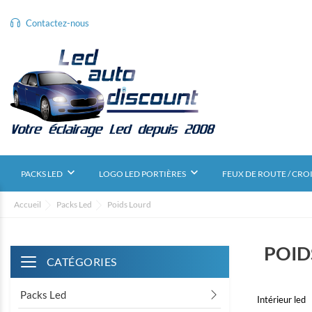
Contactez-nous
Nouveauté
Angel Eyes BMW
Meilleurs tarif web
keyboard_arrow_down
keyboard_arrow_down
PACKS LED
LOGO LED PORTIÈRES
FEUX DE ROUTE / CRO
Accueil
Packs Led
Poids Lourd
POID
CATÉGORIES
Toggle navigation
Packs Led
Intérieur led