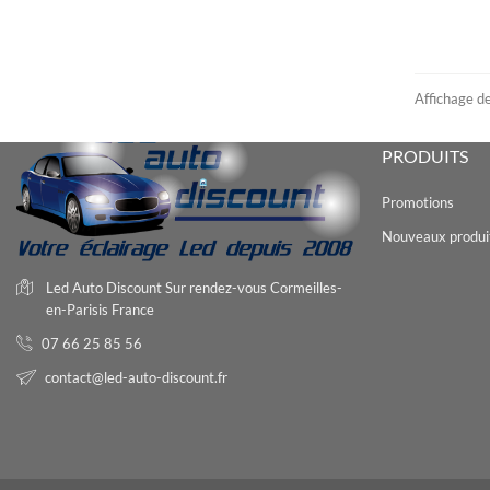
10000 ampoules en stock
Affichage de
PRODUITS
Promotions
Nouveaux produi
Led Auto Discount
Sur rendez-vous
Cormeilles-
en-Parisis
France
07 66 25 85 56
contact@led-auto-discount.fr
Nouveauté
Angel Eyes BMW
Meilleurs tarif web