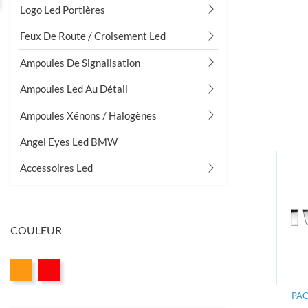
Logo Led Portières
Feux De Route / Croisement Led
Ampoules De Signalisation
Grand choix
D'ampoules
Ampoules Led Au Détail
10000 ampoules en stock
Ampoules Xénons / Halogènes
Angel Eyes Led BMW
Accessoires Led
COULEUR
PAC