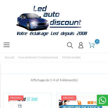
0
Accueil
Feux de Route / Croisement Led
H3 led ventilés
Affichage de 1-4 of 4 élément(s)
PROMO
PROMO
RUPTURE DE STOCK