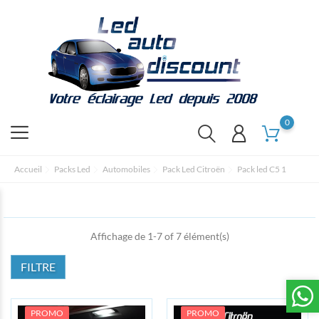
0
Accueil
Packs Led
Automobiles
Pack Led Citroën
Pack led C5 1
Affichage de 1-7 of 7 élément(s)
FILTRE
PROMO
PROMO