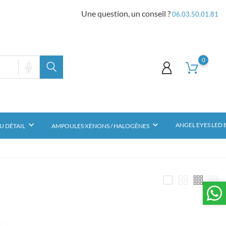
Une question, un conseil ?
06.03.50.01.81
0
keyboard_arrow_down
keyboard_arrow_down
ANGEL EYES LED
U DÉTAIL
AMPOULES XÉNONS / HALOGÈNES