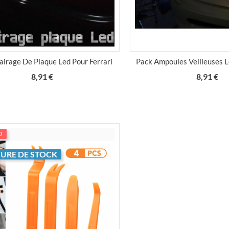
airage De Plaque Led Pour Ferrari
Pack Ampoules Veilleuses L
Prix
Pr
8,91 €
8,91 €
O
URE DE STOCK