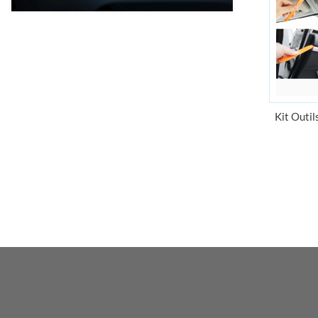
Grand choix
D'ampoules
10000 ampoules en stock
Kit Outil
Nouveauté