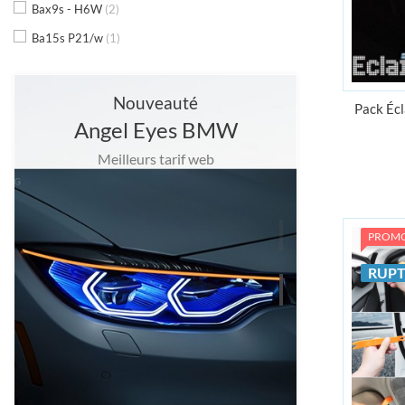
Bax9s - H6W
(2)
Ba15s P21/w
(1)
Nouveauté
Pack Écl
Angel Eyes BMW
Meilleurs tarif web
PROM
RUPT