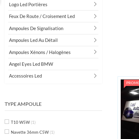
Logo Led Portières
Feux De Route / Croisement Led
Ampoules De Signalisation
Grand choix
Ampoules Led Au Détail
D'ampoules
Ampoules Xénons / Halogènes
10000 ampoules en stock
Angel Eyes Led BMW
Accessoires Led
PROM
TYPE AMPOULE
T10 W5W
(1)
Navette 36mm C5W
(1)