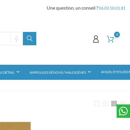
Une question, un conseil ?
06.03.50.01.81
0
keyboard_arrow_down
keyboard_arrow_down
ANGEL EYES LED
U DÉTAIL
AMPOULES XÉNONS / HALOGÈNES