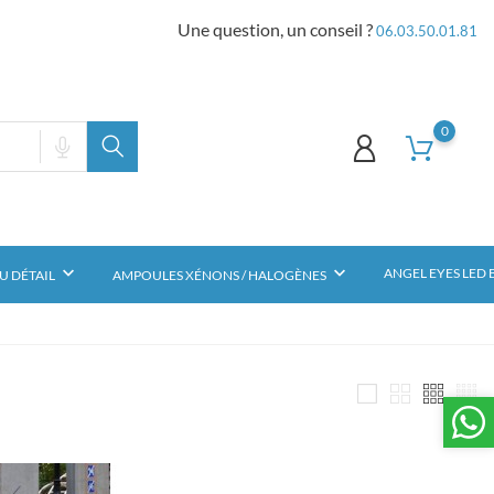
Une question, un conseil ?
06.03.50.01.81
0
keyboard_arrow_down
keyboard_arrow_down
ANGEL EYES LED
U DÉTAIL
AMPOULES XÉNONS / HALOGÈNES