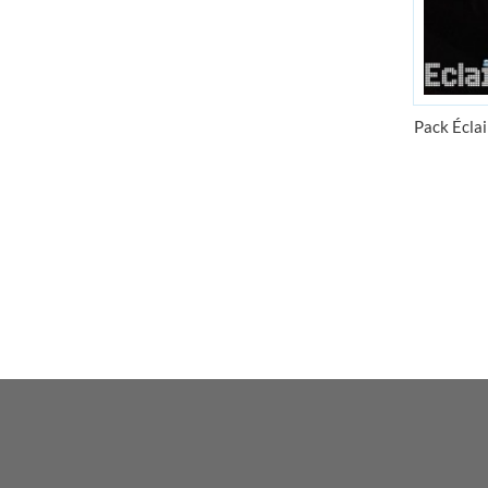
D'ampoules
10000 ampoules en stock
Pack Écla
Nouveauté
Angel Eyes BMW
Meilleurs tarif web