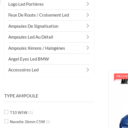
Logo Led Portières
Feux De Route / Croisement Led
Ampoules De Signalisation
Grand choix
Ampoules Led Au Détail
D'ampoules
Ampoules Xénons / Halogènes
10000 ampoules en stock
Angel Eyes Led BMW
Accessoires Led
PROM
TYPE AMPOULE
T10 W5W
(1)
Navette 36mm C5W
(1)