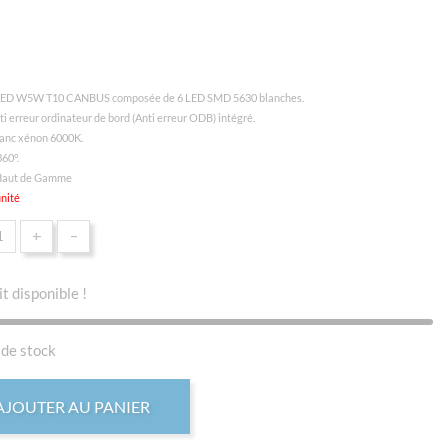
ED W5W T10 CANBUS composée de 6 LED SMD 5630 blanches.
i erreur ordinateur de bord (Anti erreur ODB) intégré.
lanc xénon 6000K.
360°.
Haut de Gamme
unité
+
-
t disponible !
de stock
AJOUTER AU PANIER