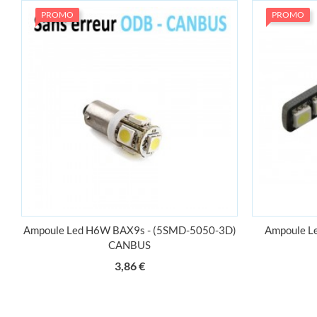
PROMO
PROMO
Ampoule Led H6W BAX9s - (5SMD-5050-3D)
Ampoule L
CANBUS
Prix
3,86 €