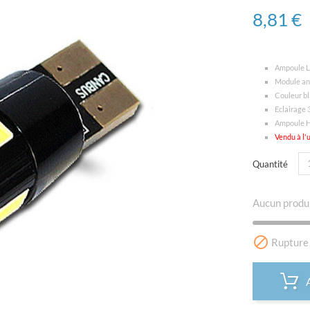
8,81 €
Ampoule L
Module ant
Couleur b
Eclairage 
Ampoule 
Vendu à l'
Quantité
Aucun produi

Rupture 