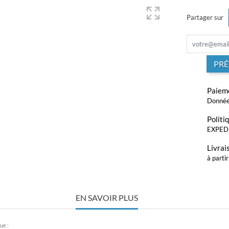
Partager sur
PRÉ
Paieme
Donnée
Politi
EXPED
Livrai
à parti
EN SAVOIR PLUS
ue :