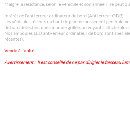
Malgré la résistance, selon le véhicule et son année, il se peut q
Intérêt de l'anti erreur ordinateur de bord (Anti erreur ODB) :
Les véhicules récents ou haut de gamme possèdent généraleme
de bord détectent une ampoule grillée, un voyant s'affiche alors 
Nos ampoules LED anti-erreur ordinateur de bord sont spéciale
récentes).
Vendu à l'unité
Avertissement : Il est conseillé de ne pas dirigier le faisceau 
Compatible :
Audi A3 Facelift
Audi a4 b7 de 2007
VW EOS 2012 (éclairage de plaque arrière)
VW golf 6 (plaque d immatriculation)
Aucune erreur ODB sur :
Alfa 147 jtdm 150 2007
BMW E60, E61, BMW Z4, BMW 330D E46, BMW E87 série 1
BMW GS 1200 ADV 2008
Citroen C4 phase 1
Mini