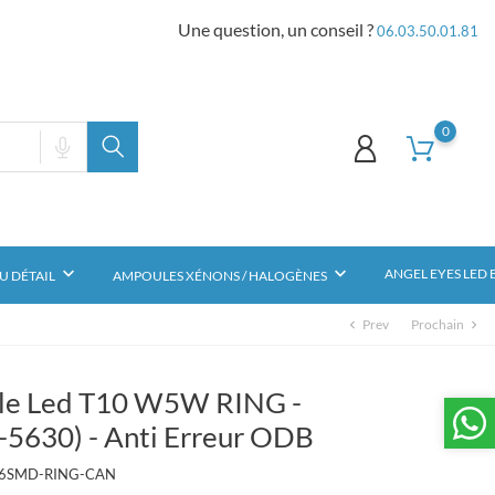
Une question, un conseil ?
06.03.50.01.81
0
keyboard_arrow_down
keyboard_arrow_down
ANGEL EYES LED
U DÉTAIL
AMPOULES XÉNONS / HALOGÈNES
Prev
Prochain
chevron_left
chevron_right
e Led T10 W5W RING -
5630) - Anti Erreur ODB
d6SMD-RING-CAN