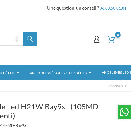
Une question, un conseil ?
06.03.50.01.81
0
keyboard_arrow_down
keyboard_arrow_down
ANGEL EYES LED
U DÉTAIL
AMPOULES XÉNONS / HALOGÈNES
Prochain
chevron_right
e Led H21W Bay9s - (10SMD-
enti)
d-10SMD-Bay9S