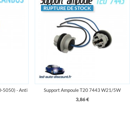
RUPTURE DE STOCK
E
INSCRIPTION À LA NEWSLETTER
5050) - Anti
Support Ampoule T20 7443 W21/5W
onnelles
Vous pouvez vous désinscrire à tout moment. Vous
Prix
3,86 €
trouverez pour cela nos informations de contact dans les
conditions d'utilisation du site.
e