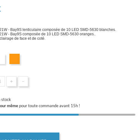
€
21W - Bay9S lenticulaire composée de 10 LED SMD-5630 blanches.
21W - Bay9S composée de 10 LED SMD-5630 oranges..
clairage de face et de coté.
Blanc
Orange
+
-
 stock
 jour même
pour toute commande avant 15h !
k