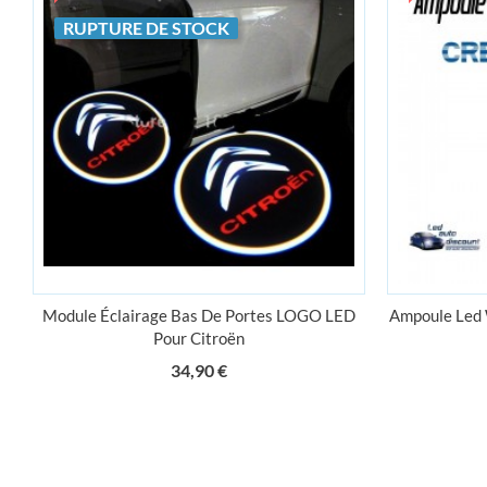
RUPTURE DE STOCK
PRODUITS
Module Éclairage Bas De Portes LOGO LED
Ampoule Led
Promotions
Pour Citroën
Nouveaux produi
Prix
34,90 €
Led Auto Discount
Sur rendez-vous
Cormeilles-
en-Parisis
France
07 66 25 85 56