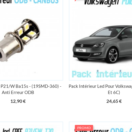
 P21/W Ba15s - (19SMD-360) -
Pack Intérieur Led Pour Volkswa
Anti Erreur ODB
Et 6C)
Prix
Prix
12,90 €
24,65 €
PROMO