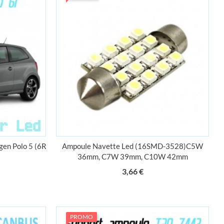
gen Polo 5 (6R
Ampoule Navette Led (16SMD-3528)C5W
36mm, C7W 39mm, C10W 42mm
Prix
3,66 €
PROMO