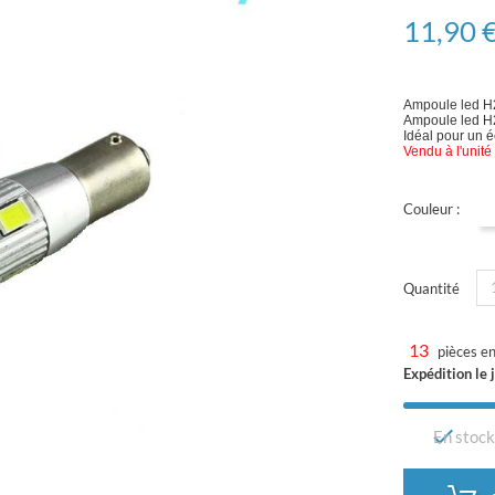
11,90 
Ampoule led H
Ampoule led H
Idéal pour un é
Vendu à l'unité
Couleur :
Quantité
13
pièces en
Expédition le

En stoc