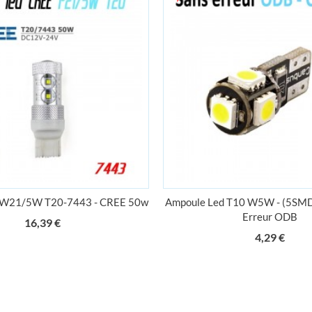
NOTRE SOCIÉTÉ
MON COMPT
 W21/5W T20-7443 - CREE 50w
Ampoule Led T10 W5W - (5SMD-
Livraison
Informations pers
Erreur ODB
Prix
16,39 €
ts
Pourquoi nous ?
Commandes
Prix
4,29 €
CGV
Avoirs
Partenaires
Adresses
Paiement sécurisé
Bon de command