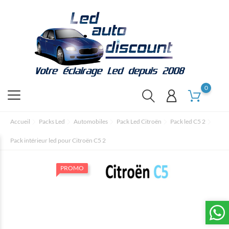
0
Accueil
Packs Led
Automobiles
Pack Led Citroën
Pack led C5 2
Pack intérieur led pour Citroën C5 2
PROMO