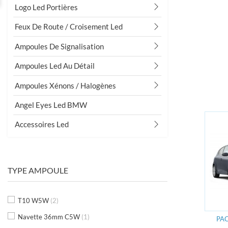
Logo Led Portières
Feux De Route / Croisement Led
Ampoules De Signalisation
Grand choix
Ampoules Led Au Détail
D'ampoules
Ampoules Xénons / Halogènes
10000 ampoules en stock
Angel Eyes Led BMW
Accessoires Led
TYPE AMPOULE
T10 W5W
(2)
Navette 36mm C5W
(1)
PAC