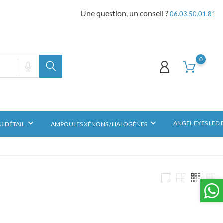
Une question, un conseil ?
06.03.50.01.81
0
keyboard_arrow_down
keyboard_arrow_down
ANGEL EYES LED
U DÉTAIL
AMPOULES XÉNONS / HALOGÈNES