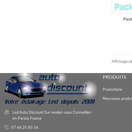
Pack
Affichage d
PRODUITS
Promotions
Nouveaux produi
Led Auto Discount
Sur rendez-vous
Cormeilles-
en-Parisis
France
07 66 25 85 56