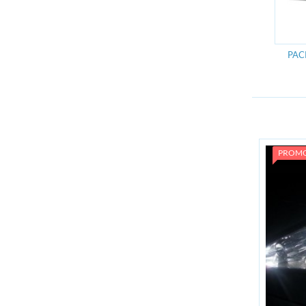
D'ampoules
10000 ampoules en stock
PAC
PROM
Nouveauté
Angel Eyes BMW
Meilleurs tarif web