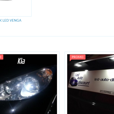
K LED VENGA
O
PROMO