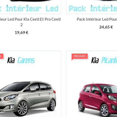
ieur Led Pour Kia Cee'd Et Pro Cee'd
Pack Intérieur Led Pour
2
Pr
24,65 €
Prix
19,69 €
O
PROMO