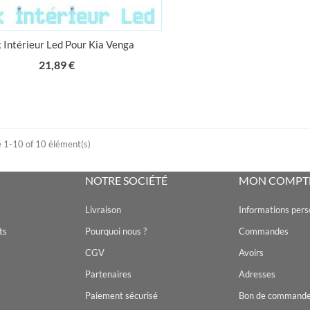
 Intérieur Led Pour Kia Venga
Prix
21,89 €
e 1-10 of 10 élément(s)
NOTRE SOCIÉTÉ
MON COMPT
Livraison
Informations pers
ts
Pourquoi nous ?
Commandes
CGV
Avoirs
Partenaires
Adresses
Paiement sécurisé
Bon de command