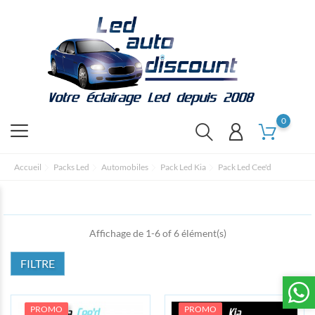
0
Accueil
Packs Led
Automobiles
Pack Led Kia
Pack Led Cee'd
Affichage de 1-6 of 6 élément(s)
FILTRE
PROMO
PROMO